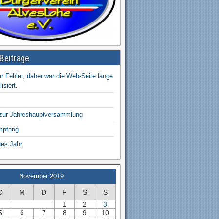
Beiträge
r Fehler; daher war die Web-Seite lange
isiert.
 zur Jahreshauptversammlung
mpfang
ues Jahr
November 2019
D
M
D
F
S
S
1
2
3
5
6
7
8
9
10