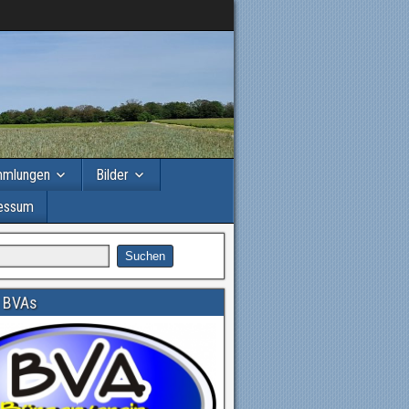
mmlungen
Bilder
essum
 BVAs