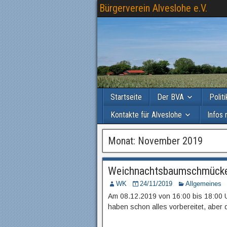
Bürgerverein Alveslohe e.V.
Startseite
Der BVA
Polit
Kontakte für Alveslohe
Infos 
Monat: November 2019
Weichnachtsbaumschmück
WK
24/11/2019
Allgemeines
Am 08.12.2019 von 16:00 bis 18:00 Uh
haben schon alles vorbereitet, abe