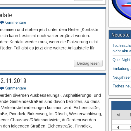
pdate
Kommentare
enommen und stehen jetzt unter dem Reiter „Kontakte
Neueste 
ereich kann bestimmt noch weiter ergänzt werden.
ndere Kontakt wieder raus, wenn die Platzierung nicht
Technische
eden Fall gibt es jetzt eine weitere Anlaufstelle für
nicht aktual
Quiz-Night
Beitrag lesen
Einladung
Neujahrse
12.11.2019
Frohes ne
Kommentare
werden diversen Ausbesserungs-, Asphaltierungs- und
gende Gemeindestraßen sind davon betroffen, so dass
zu Verkehrsbehinderungen kommen wird: Eichenstraße,
raße, Pinndiek, Birkenweg, Im Rösch, Westerwohldweg,
M
rchener Chaussee/Rödtmoortwiete; Außerdem werden
in den folgenden Straßen: Eichenstraße, Pinndiek,
4