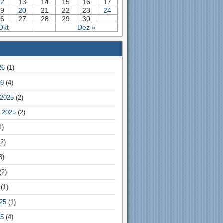
12
13
14
15
16
17
19
20
21
22
23
24
26
27
28
29
30
Okt
Dez »
26
(1)
26
(4)
2025
(2)
 2025
(2)
1)
2)
3)
(2)
(1)
25
(1)
25
(4)