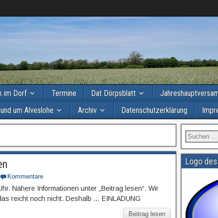
ik im Dorf
Termine
Dat Dörpsblatt
Jahreshauptversa
rund um Alveslohe
Archiv
Datenschutzerklärung
Impr
Logo des
en
Kommentare
r. Nähere Informationen unter „Beitrag lesen“. Wir
r das reicht noch nicht. Deshalb … EINLADUNG
Beitrag lesen