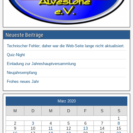
Neueste Beiträge
Technischer Fehler; daher war die Web-Seite lange nicht aktualisiert.
Quiz-Night
Einladung zur Jahreshauptversammlung
Neujahrsempfang
Frohes neues Jahr
März 2020
M
D
M
D
F
S
S
1
2
3
4
5
6
7
8
9
10
11
12
13
14
15