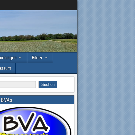
mmlungen
Bilder
essum
 BVAs