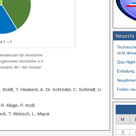
Neueste 
Technische
nicht aktual
Gemeinsam für Alveslohe
rgerverein Alveslohe e.V.
Quiz-Night
Bündnis 90 / die Grünen
Einladung
Neujahrse
 Boldt, T. Heubeck, A. Dr. Schröder, C. Schmidt, U.
Frohes ne
R. Kluge, P. Kroll,
ock, T. Wünsch, L. Mayer
M
3