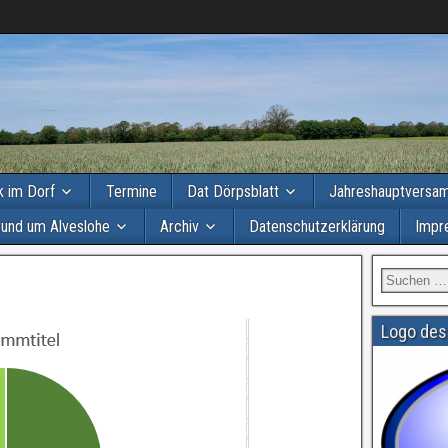
ik im Dorf
Termine
Dat Dörpsblatt
Jahreshauptversa
rund um Alveslohe
Archiv
Datenschutzerklärung
Impr
Logo des