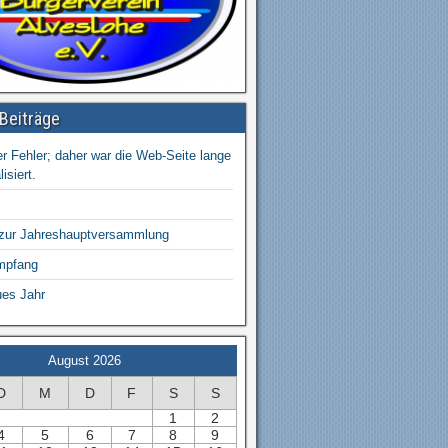
Beiträge
r Fehler; daher war die Web-Seite lange
isiert.
 zur Jahreshauptversammlung
mpfang
ues Jahr
August 2026
D
M
D
F
S
S
1
2
4
5
6
7
8
9