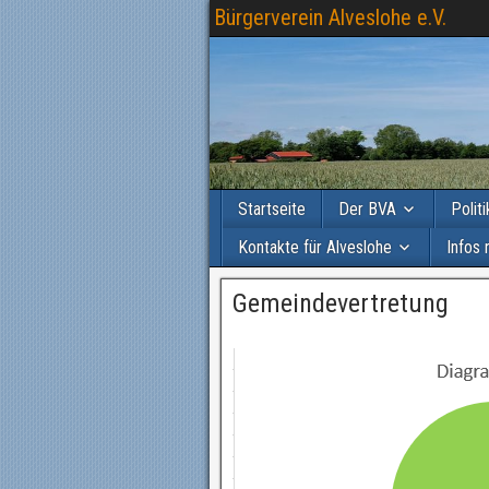
Bürgerverein Alveslohe e.V.
Startseite
Der BVA
Polit
Kontakte für Alveslohe
Infos 
Gemeindevertretung