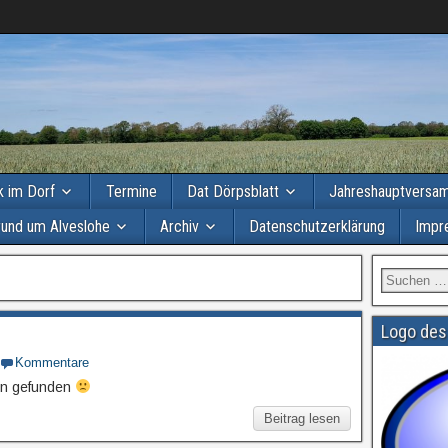
ik im Dorf
Termine
Dat Dörpsblatt
Jahreshauptversa
rund um Alveslohe
Archiv
Datenschutzerklärung
Impr
Logo des
Kommentare
ten gefunden
Beitrag lesen