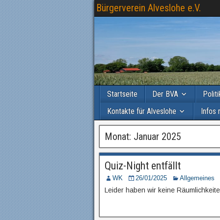
Bürgerverein Alveslohe e.V.
Startseite
Der BVA
Polit
Kontakte für Alveslohe
Infos 
Monat: Januar 2025
Quiz-Night entfällt
WK
26/01/2025
Allgemeines
Leider haben wir keine Räumlichkei