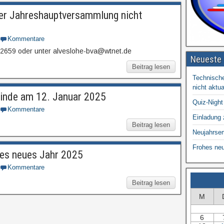
er Jahreshauptversammlung nicht
Kommentare
2659 oder unter alveslohe-bva@wtnet.de
Neueste 
Beitrag lesen
Technische
nicht aktual
inde am 12. Januar 2025
Quiz-Night
Kommentare
Einladung
Beitrag lesen
Neujahrse
Frohes ne
hes neues Jahr 2025
Kommentare
Beitrag lesen
M
6