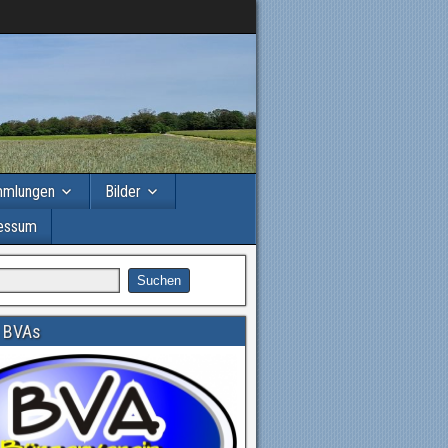
mmlungen
Bilder
essum
 BVAs