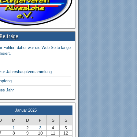
Beiträge
r Fehler; daher war die Web-Seite lange
isiert.
 zur Jahreshauptversammlung
mpfang
ues Jahr
Januar 2025
D
M
D
F
S
S
1
2
3
4
5
7
8
9
10
11
12