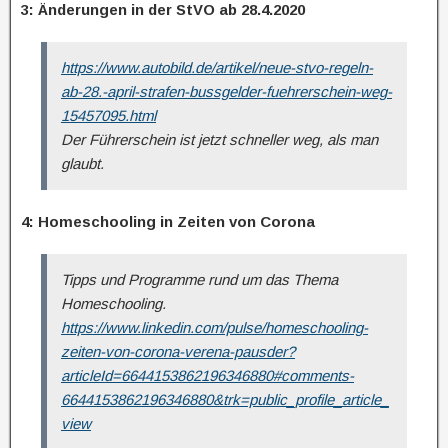
3: Änderungen in der StVO ab 28.4.2020
https://www.autobild.de/artikel/neue-stvo-regeln-
ab-28.-april-strafen-bussgelder-fuehrerschein-weg-
15457095.html
Der Führerschein ist jetzt schneller weg, als man
glaubt.
4: Homeschooling in Zeiten von Corona
Tipps und Programme rund um das Thema
Homeschooling.
https://www.linkedin.com/pulse/homeschooling-
zeiten-von-corona-verena-pausder?
articleId=6644153862196346880#comments-
6644153862196346880&trk=public_profile_article_
view