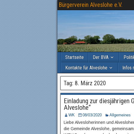
Bürgerverein Alveslohe e.V.
Startseite
Der BVA
Polit
Kontakte für Alveslohe
Infos 
Tag: 8. März 2020
Einladung zur diesjährigen
Alveslohe“
WK
08/03/2020
Allgemeines
Liebe Alvesloherinnen und Alveslohe
die Gemeinde Alveslohe, gemeinsam