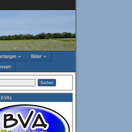
mmlungen
Bilder
essum
 BVAs