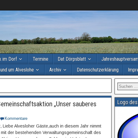
ik im Dorf
Termine
Dat Dörpsblatt
Jahreshauptversa
rund um Alveslohe
Archiv
Datenschutzerklärung
Impr
Logo des
 Gemeinschaftsaktion „Unser sauberes
Kommentare
r, Liebe Alvesloher Gäste,auch in diesem Jahr nimmt
 mit der bestehenden Verwaltungsgemeinschaft des