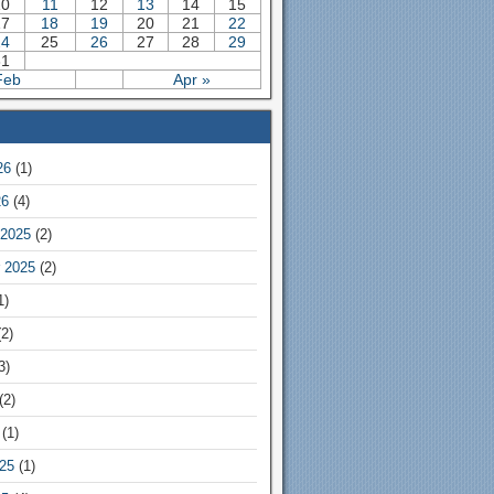
10
11
12
13
14
15
17
18
19
20
21
22
24
25
26
27
28
29
31
Feb
Apr »
26
(1)
26
(4)
2025
(2)
 2025
(2)
1)
2)
3)
(2)
(1)
25
(1)