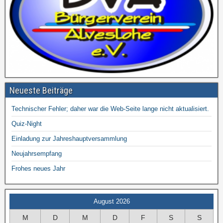
Neueste Beiträge
Technischer Fehler; daher war die Web-Seite lange nicht aktualisiert.
Quiz-Night
Einladung zur Jahreshauptversammlung
Neujahrsempfang
Frohes neues Jahr
August 2026
M
D
M
D
F
S
S