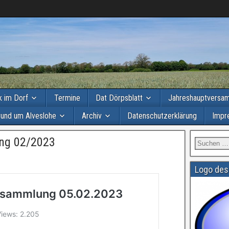
ik im Dorf
Termine
Dat Dörpsblatt
Jahreshauptversa
rund um Alveslohe
Archiv
Datenschutzerklärung
Impr
ng 02/2023
Logo des