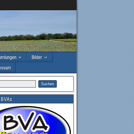
mmlungen
Bilder
essum
 BVAs