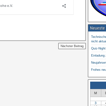
Neueste 
Technische
nicht aktual
Nächster Beitrag
Quiz-Night
Einladung
Neujahrse
Frohes ne
M
3