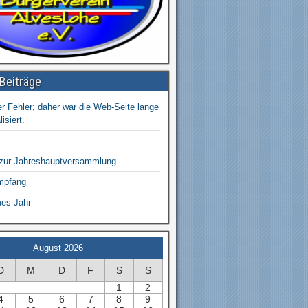
Beiträge
r Fehler; daher war die Web-Seite lange
isiert.
 zur Jahreshauptversammlung
mpfang
ues Jahr
August 2026
D
M
D
F
S
S
1
2
4
5
6
7
8
9