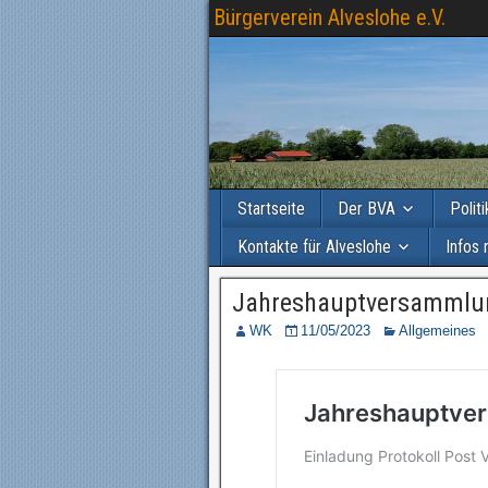
Bürgerverein Alveslohe e.V.
Startseite
Der BVA
Polit
Kontakte für Alveslohe
Infos 
Jahreshauptversammlu
WK
11/05/2023
Allgemeines